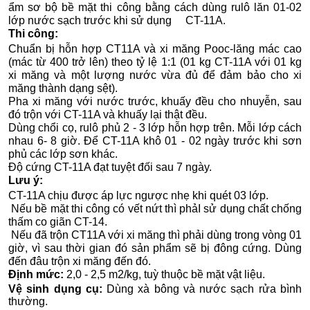
ẩm sơ bộ bề mặt thi công bằng cách dùng rulô lăn 01-02
lớp nước sạch trước khi sử dụng CT-11A.
Thi công:
Chuẩn bị hỗn hợp CT11A và xi măng Pooc-lăng mác cao
(mác từ 400 trở lên) theo tỷ lệ 1:1 (01 kg CT-11A với 01 kg
xi măng và một lượng nước vừa đủ để đảm bảo cho xi
măng thành dạng sệt).
Pha xi măng với nước trước, khuấy đều cho nhuyễn, sau
đó trộn với CT-11A và khuấy lại thật đều.
Dùng chổi cọ, rulô phủ 2 - 3 lớp hỗn hợp trên. Mỗi lớp cách
nhau 6- 8 giờ. Để CT-11A khô 01 - 02 ngày trước khi sơn
phủ các lớp sơn khác.
Độ cứng CT-11A đạt tuyệt đối sau 7 ngày.
Lưu ý:
CT-11A chịu được áp lực ngược nhẹ khi quét 03 lớp.
Nếu bề mặt thi công có vết nứt thì phảI sử dụng chất chống
thấm co giãn CT-14.
Nếu đã trộn CT11A với xi măng thì phải dùng trong vòng 01
giờ, vì sau thời gian đó sản phẩm sẽ bị đông cứng. Dùng
đến đâu trộn xi măng đến đó.
Định mức:
2,0 - 2,5 m2/kg, tuỳ thuộc bề mặt vật liệu.
Vệ sinh dụng cụ:
Dùng xà bông và nước sạch rửa bình
thường.