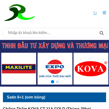
Satin 6+1 (sơn bóng)
Chống Thấm KOVA CT 11A GOLD (thùng 20kg)