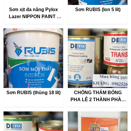
Sơn xịt đa năng Pylox
Sơn RUBIS (lon 5 lít)
Lazer NIPPON PAINT -
Dung tích 400ml - Nhiều
màu
Sơn RUBIS (thùng 18 lít)
CHỐNG THẤM BÓNG
PHA LÊ 2 THÀNH PHẦN
DEFIX TRANS