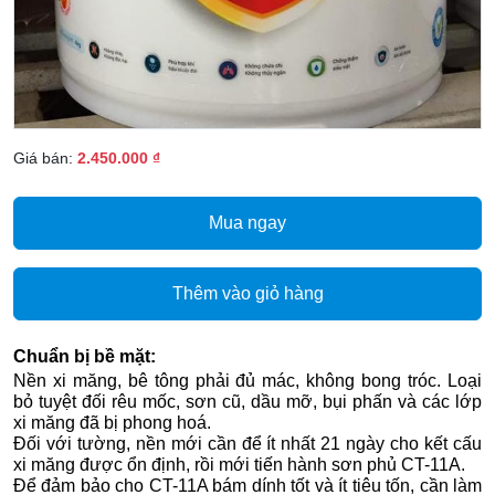
Giá bán:
2.450.000 ₫
Mua ngay
Thêm vào giỏ hàng
Chuẩn bị bề mặt:
Nền xi măng, bê tông phải đủ mác, không bong tróc. Loại
bỏ tuyệt đối rêu mốc, sơn cũ, dầu mỡ, bụi phấn và các lớp
xi măng đã bị phong hoá.
Đối với tường, nền mới cần để ít nhất 21 ngày cho kết cấu
xi măng được ổn định, rồi mới tiến hành sơn phủ CT-11A.
Để đảm bảo cho CT-11A bám dính tốt và ít tiêu tốn, cần làm