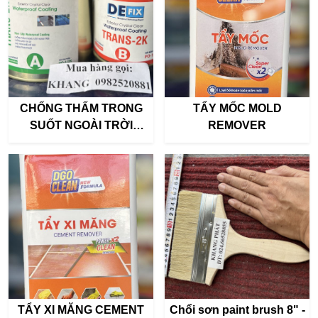
CHỐNG THẤM TRONG
TẨY MỐC MOLD
SUỐT NGOÀI TRỜI
REMOVER
DEFIX TRANS 2K (bộ
900ml)
TẨY XI MĂNG CEMENT
Chổi sơn paint brush 8" -