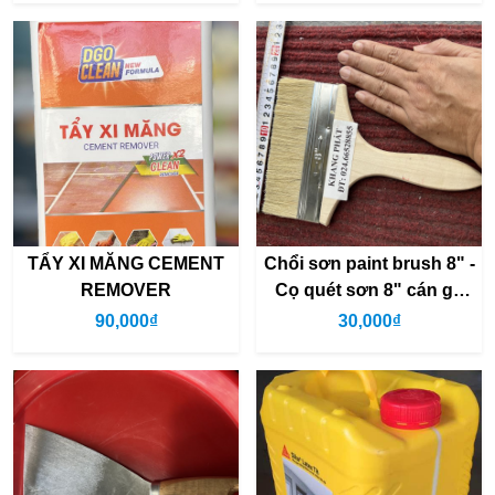
TẨY XI MĂNG CEMENT
Chổi sơn paint brush 8" -
REMOVER
Cọ quét sơn 8" cán gỗ
(rộng 17cm)
90,000₫
30,000₫