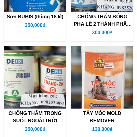
Sơn RUBIS (thùng 18 lít)
CHỐNG THẤM BÓNG
PHA LÊ 2 THÀNH PHẦN
350,000₫
DEFIX TRANS
300,000₫
CHỐNG THẤM TRONG
TẨY MỐC MOLD
SUỐT NGOÀI TRỜI
REMOVER
DEFIX TRANS 2K (bộ
350,000₫
130,000₫
900ml)