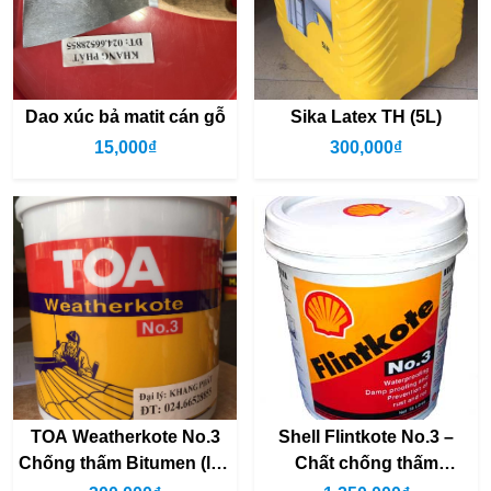
Dao xúc bả matit cán gỗ
Sika Latex TH (5L)
15,000₫
300,000₫
TOA Weatherkote No.3
Shell Flintkote No.3 –
Chống thấm Bitumen (lon
Chất chống thấm
3.5Lkg)
bitumen