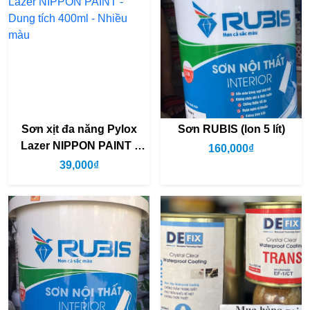
Sơn xịt đa năng Pylox
Sơn RUBIS (lon 5 lít)
Lazer NIPPON PAINT -
160,000₫
Dung tích 400ml - Nhiều
39,000₫
màu