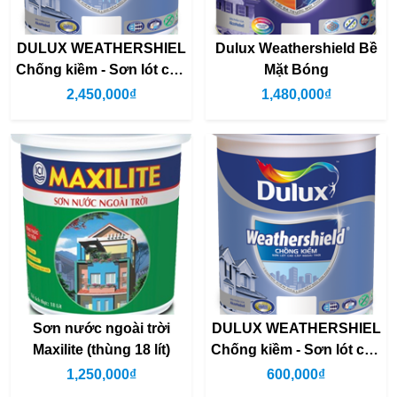
DULUX WEATHERSHIEL
Dulux Weathershield Bề
Chống kiềm - Sơn lót cao
Mặt Bóng
cấp ngoài trời (Thùng
2,450,000₫
1,480,000₫
18L)
Sơn nước ngoài trời
DULUX WEATHERSHIEL
Maxilite (thùng 18 lít)
Chống kiềm - Sơn lót cao
cấp ngoài trời (Lon 5L)
1,250,000₫
600,000₫