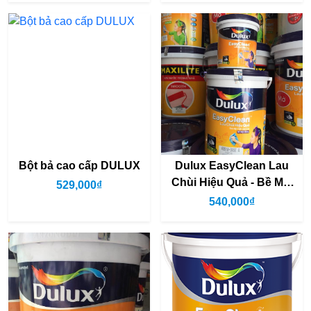
Bột bả cao cấp DULUX
Dulux EasyClean Lau
Chùi Hiệu Quả - Bề Mặt
529,000₫
Bóng
540,000₫