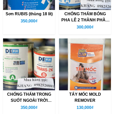
Sơn RUBIS (thùng 18 lít)
CHỐNG THẤM BÓNG
PHA LÊ 2 THÀNH PHẦN
350,000₫
DEFIX TRANS
300,000₫
CHỐNG THẤM TRONG
TẨY MỐC MOLD
SUỐT NGOÀI TRỜI
REMOVER
DEFIX TRANS 2K (bộ
350,000₫
130,000₫
900ml)