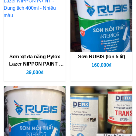
Sơn xịt đa năng Pylox
Sơn RUBIS (lon 5 lít)
Lazer NIPPON PAINT -
160,000₫
Dung tích 400ml - Nhiều
39,000₫
màu