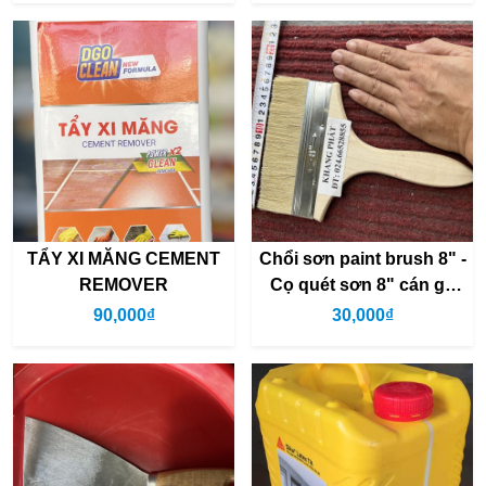
TẨY XI MĂNG CEMENT
Chổi sơn paint brush 8" -
REMOVER
Cọ quét sơn 8" cán gỗ
(rộng 17cm)
90,000₫
30,000₫