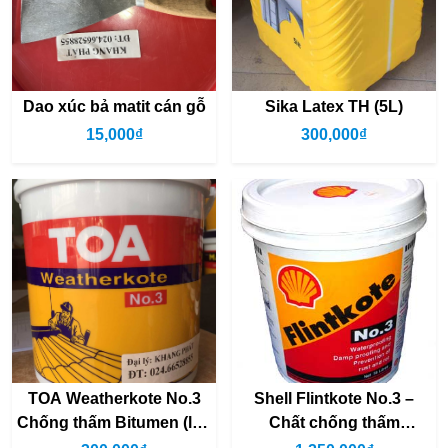
Dao xúc bả matit cán gỗ
Sika Latex TH (5L)
15,000₫
300,000₫
TOA Weatherkote No.3
Shell Flintkote No.3 –
Chống thấm Bitumen (lon
Chất chống thấm
3.5Lkg)
bitumen