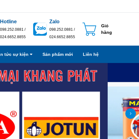
Hotline
Zalo
Giỏ
098.252.0881 /
098.252.0881 /
hàng
024.6652.8855
024.6652.8855
in tức sự kiện
Sản phẩm mới
Liên hệ