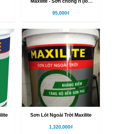
Maxilite - Sơn chống rỉ (lon
0.8L;3L và 18 L)
95,000₫
lite
Sơn Lót Ngoài Trời Maxilite
1,320,000₫