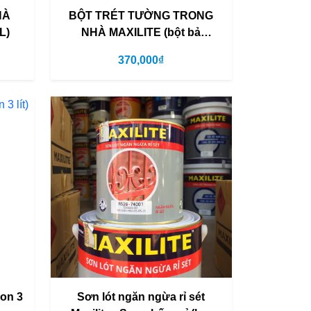
HÀ
BỘT TRÉT TƯỜNG TRONG
L)
NHÀ MAXILITE (bột bả
Maxilite)
370,000₫
lon 3
Sơn lót ngăn ngừa rỉ sét