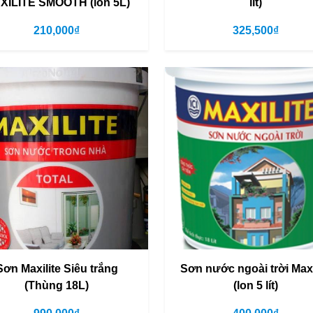
XILITE SMOOTH (lon 5L)
lít)
210,000₫
325,500₫
Sơn Maxilite Siêu trắng
Sơn nước ngoài trời Maxi
(Thùng 18L)
(lon 5 lít)