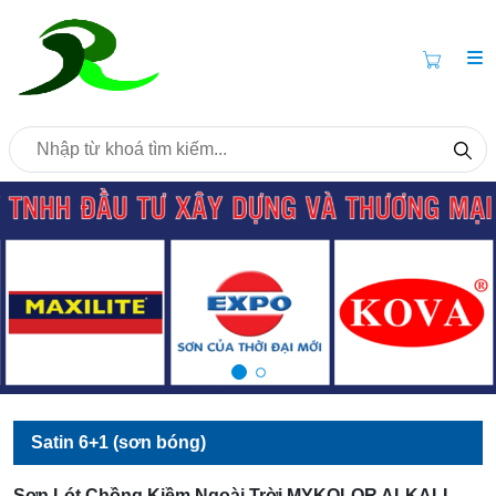
Satin 6+1 (sơn bóng)
Sơn Lót Chồng Kiềm Ngoài Trời MYKOLOR ALKALI