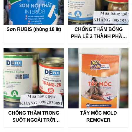
Sơn RUBIS (thùng 18 lít)
CHỐNG THẤM BÓNG
PHA LÊ 2 THÀNH PHẦN
DEFIX TRANS
CHỐNG THẤM TRONG
TẨY MỐC MOLD
SUỐT NGOÀI TRỜI
REMOVER
DEFIX TRANS 2K (bộ