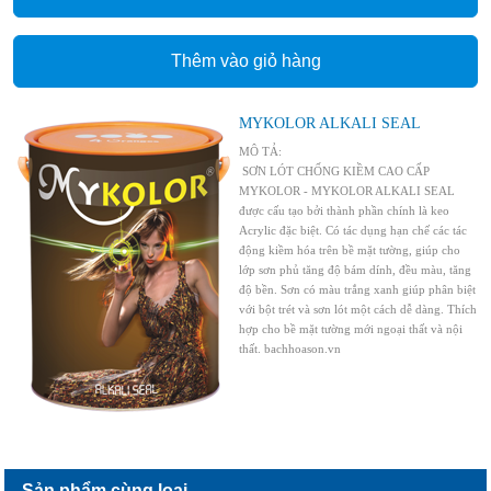
Thêm vào giỏ hàng
MYKOLOR ALKALI SEAL
MÔ TẢ:
SƠN LÓT CHỐNG KIỀM CAO CẤP
MYKOLOR - MYKOLOR ALKALI SEAL
được cấu tạo bởi thành phần chính là keo
Acrylic đặc biệt. Có tác dụng hạn chế các tác
động kiềm hóa trên bề mặt tường, giúp cho
lớp sơn phủ tăng độ bám dính, đều màu, tăng
độ bền. Sơn có màu trắng xanh giúp phân biệt
với bột trét và sơn lót một cách dễ dàng. Thích
hợp cho bề mặt tường mới ngoại thất và nội
thất. bachhoason.vn
Sản phẩm cùng loại