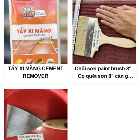
900ml)
TẨY XI MĂNG CEMENT
Chổi sơn paint brush 8" -
REMOVER
Cọ quét sơn 8" cán gỗ
(rộng 17cm)