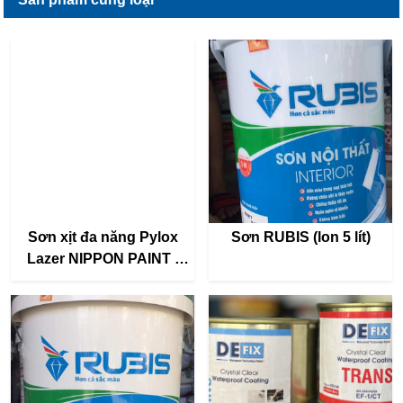
Sơn xịt đa năng Pylox
Sơn RUBIS (lon 5 lít)
Lazer NIPPON PAINT -
Dung tích 400ml - Nhiều
màu