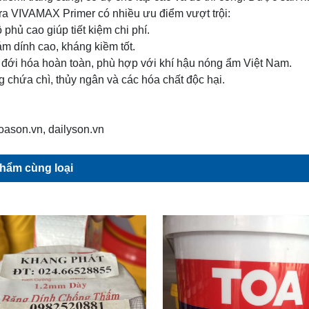
ra VIVAMAX Primer có nhiều ưu điểm vượt trội:
 phủ cao giúp tiết kiệm chi phí.
ám dính cao, kháng kiềm tốt.
t đới hóa hoàn toàn, phù hợp với khí hậu nóng ẩm Việt Nam.
g chứa chì, thủy ngân và các hóa chất độc hại.
ason.vn, dailyson.vn
hẩm cùng loại