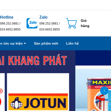
Hotline
Zalo
Giỏ
098.252.0881 /
098.252.0881 /
hàng
024.6652.8855
024.6652.8855
in tức sự kiện
Sản phẩm mới
Liên hệ