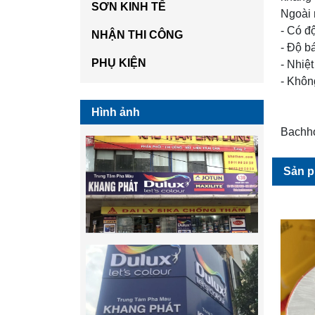
SƠN KINH TẾ
Ngoài 
- Có độ
NHẬN THI CÔNG
- Độ b
PHỤ KIỆN
- Nhiệ
- Khôn
Hình ảnh
Bachho
Sản p