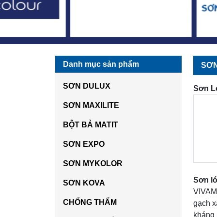
Danh mục sản phẩm
SƠN
SƠN DULUX
Sơn L
SƠN MAXILITE
BỘT BẢ MATIT
SƠN EXPO
SƠN MYKOLOR
Sơn ló
SƠN KOVA
VIVAMA
CHỐNG THẤM
gạch x
kháng 