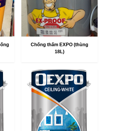
hống
Chống thấm EXPO (thùng
18L)