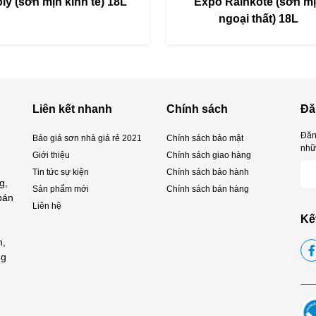
ly (sơn mịn kinh tế) 18L
Expo Rainkote (sơn m
ngoại thất) 18L
Liên kết nhanh
Chính sách
Đă
Đăn
Báo giá sơn nhà giá rẻ 2021
Chính sách bảo mật
nhữn
Giới thiệu
Chính sách giao hàng
Tin tức sự kiện
Chính sách bảo hành
g,
Sản phẩm mới
Chính sách bán hàng
 bán
Liên hệ
Kế
h,
ng