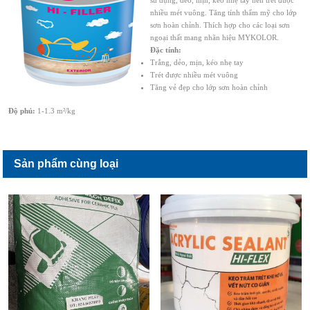
nhiều mét vuông. Tăng tính thẩm mỹ cho lớp
sơn hoàn chỉnh. Thích hợp cho các loại sơn
ngoại thất mang nhãn hiệu MYKOLOR.
Đặc tính:
Trắng, dẻo, mịn, kéo nhẹ tay
Trét được nhiều mét vuông
Tăng vẻ đẹp cho lớp sơn hoàn chỉnh
Độ phủ:
1-1.3 m²/kg
Sản phẩm cùng loại