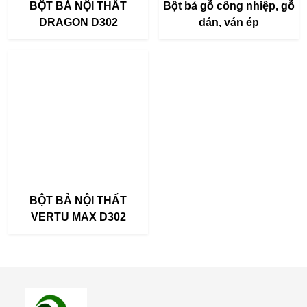
BỘT BẢ NỘI THẤT
Bột bả gỗ công nhiệp, gỗ
DRAGON D302
dán, ván ép
BỘT BẢ NỘI THẤT
VERTU MAX D302