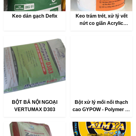
Keo dán gạch Defix
Keo trám trét, xử lý vết
nứt co giãn Acrylic
Sealant Hi-flex - 1kg
BỘT BẢ NỘI NGOẠI
Bột xử lý mối nối thạch
VERTUMAX D303
cao GYPOW - Polymer G-
33