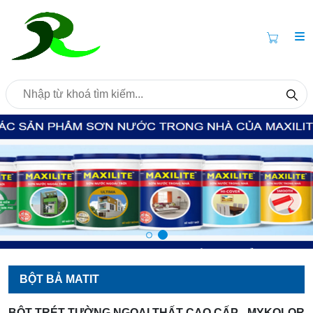
BỘT BẢ MATIT
BỘT TRÉT TƯỜNG NGOẠI THẤT CAO CẤP - MYKOLOR