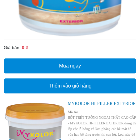
Giá bán:
0 ₫
Mua ngay
Thêm vào giỏ hàng
MYKOLOR HI-FILLER EXTERIOR
Mô tả:
BỘT TRÉT TƯỜNG NGOẠI THẤT CAO CẤP
- MYKOLOR HI-FILLER EXTERIOR dùng để
lấp các lỗ hổng và làm phẳng các bề mặt hồ
vữa hay bê tông trước khi sơn lót. Loại này dễ
sử dụng, dẻo, mịn, kéo nhẹ tay nên trét được