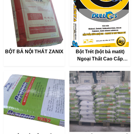
BỘT BẢ NỘI THẤT ZANIX
Bột Trét (bột bả matit)
Ngoại Thất Cao Cấp
XIMYA 3 in 1