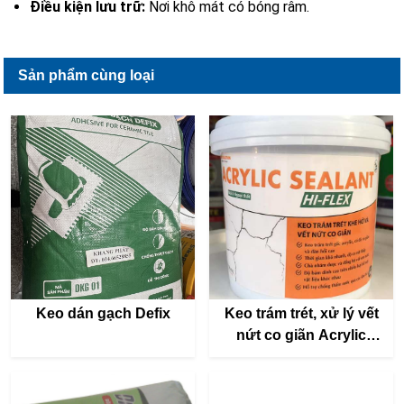
Điều kiện lưu trữ:
Nơi khô mát có bóng râm.
Sản phẩm cùng loại
Keo dán gạch Defix
Keo trám trét, xử lý vết
nứt co giãn Acrylic
Sealant Hi-flex - 1kg