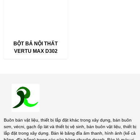
BỘT BẢ NỘI THẤT
VERTU MAX D302
Buôn bán vật liệu, thiết bị lắp đặt khác trong xây dựng, bán buôn
sơn, vécni, gạch ốp lát và thiết bị vệ sinh, bán buôn vật liệu, thiết bị
lắp đặt trong xây dựng. Bán lẻ băng đĩa âm thanh, hình ảnh (kể cả
băng, đĩa trắng) trong các cửa hàng chuyên doanh. Bán lẻ máy vi