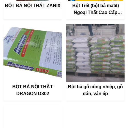
BỘT BẢ NỘI THẤT ZANIX
Bột Trét (bột bả matit)
Ngoại Thất Cao Cấp
XIMYA 3 in 1
BỘT BẢ NỘI THẤT
Bột bả gỗ công nhiệp, gỗ
DRAGON D302
dán, ván ép