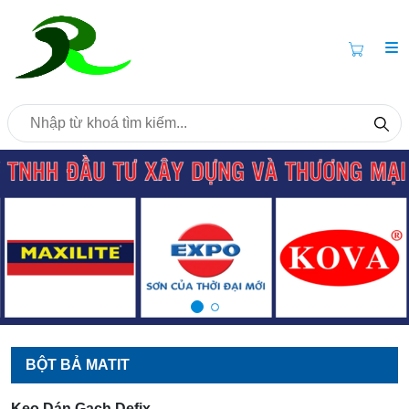
BỘT BẢ MATIT
Keo Dán Gạch Defix