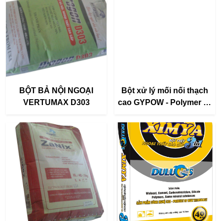
BỘT BẢ NỘI NGOẠI
Bột xử lý mối nối thạch
VERTUMAX D303
cao GYPOW - Polymer G-
33