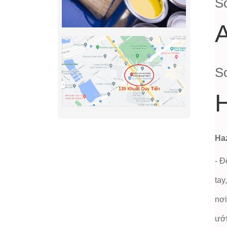
S
A
S
H
Ha
- Đ
tay
nơi
ướt