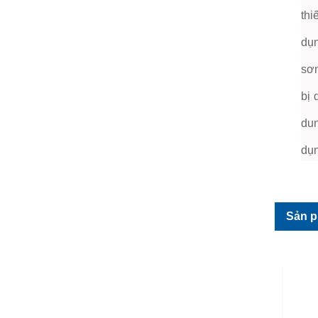
thi
dụn
sơn
bị 
dun
dụn
Sản p