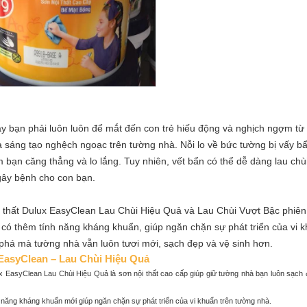
y bạn phải luôn luôn để mắt đến con trẻ hiếu động và nghịch ngợm từ
 sáng tạo nghệch ngoạc trên tường nhà. Nỗi lo về bức tường bị vấy b
m bạn căng thẳng và lo lắng. Tuy nhiên, vết bẩn có thể dễ dàng lau chùi
gây bệnh cho con bạn.
 thất Dulux EasyClean Lau Chùi Hiệu Quả và Lau Chùi Vượt Bậc phiên
có thêm tính năng kháng khuẩn, giúp ngăn chặn sự phát triển của vi k
phá mà tường nhà vẫn luôn tươi mới, sạch đẹp và vệ sinh hơn.
EasyClean – Lau Chùi Hiệu Quả
x EasyClean Lau Chùi Hiệu Quả là sơn nội thất cao cấp giúp giữ tường nhà bạn luôn sạc
 năng kháng khuẩn mới giúp ngăn chặn sự phát triển của vi khuẩn trên tường nhà.