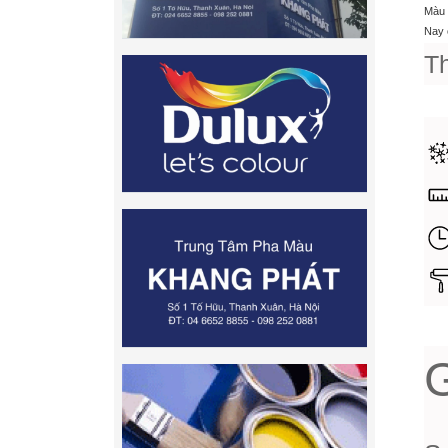
Màu 
Nay 
T
G