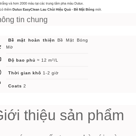
trắng và hơn 2000 màu tại các trung tâm pha màu Dulux.
có thêm
Dulux EasyClean Lau Chùi Hiệu Quả - Bề Mặt Bóng
mới.
hông tin chung
Bề mặt hoàn thiện
Bề Mặt Bóng
Mờ
Độ bao phủ
≈ 12 m²/L
Thời gian khô
1-2 giờ
Coats
2
iới thiệu sản phẩm