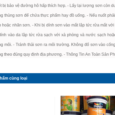
ết bị bảo vệ đường hô hấp thích hợp. - Lấy lại lượng sơn còn dư
g thùng sơn để chứa thực phẩm hay đồ uống. - Nếu nuốt phải
 hoặc nhãn sơn. - Khi bị dính sơn vào mắt lập tức rửa mắt với
dính vào da lập tức rửa sạch với xà phòng và nước sạch hoặ
g môi. - Tránh thải sơn ra môi trường. Không đổ sơn vào cốn
g theo đúng quy định địa phương. - Thông Tin An Toàn Sản P
hẩm cùng loại