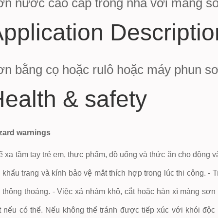
ơn nước cao cấp trong nhà với màng 
pplication Descriptio
ơn bằng cọ hoặc rulô hoặc máy phun s
ealth & safety
zard warnings
ể xa tầm tay trẻ em, thực phẩm, đồ uống và thức ăn cho động vậ
, khẩu trang và kính bảo vệ mắt thích hợp trong lúc thi công. -
 thông thoáng. - Việc xả nhám khô, cắt hoặc hàn xì màng sơn
 nếu có thể. Nếu không thể tránh được tiếp xúc với khói độc