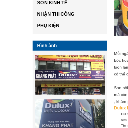
SƠN KINH TẾ
NHẬN THI CÔNG
PHỤ KIỆN
Hình ảnh
Mỗi ngà
bức họa
luôn là
có thể 
Sơn nội
mà còn 
, khám 
Dulux 
Dulu
sơn.
Tính