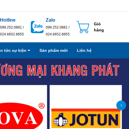
Hotline
Zalo
Giỏ
098.252.0881 /
098.252.0881 /
hàng
024.6652.8855
024.6652.8855
in tức sự kiện
Sản phẩm mới
Liên hệ