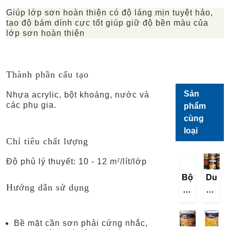
Giúp lớp sơn hoàn thiện có độ láng mịn tuyệt hảo,
tạo độ bám dính cực tốt giúp giữ độ bền màu của
lớp sơn hoàn thiện
Thành phần cấu tạo
Sản
Nhựa acrylic, bột khoáng, nước và
các phụ gia.
phẩm
cùng
loại
Chỉ tiêu chất lượng
Độ phủ lý thuyết: 10 - 12 m
/lít/lớp
2
Bột
Dulux
Hướng dẫn sử dụng
bả
EasyC
cao
Lau
cấp
Chùi
Bề mặt cần sơn phải cứng nhắc,
DULUX
Hiệu