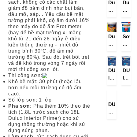
sạch, không có các chất làm
Dulux
Dulux
Quả
giảm độ bám dính như bụi bẩn,
EasyClean
Easy
-
dầu mỡ, sáp... Yêu cầu bề mặt
Lau
Clean
Bề
tường phải khô, độ ẩm dưới 16%
Chùi
-
theo máy đo độ ẩm Protimeter
Mặt
Hiệu
Lau
(hay để bề mặt tường xi măng
Bóng
Dulux
Sơn
khô từ 21 đến 28 ngày ở điều
Quả
Chùi
Easy
nước
kiện thông thường - nhiệt độ
-
Hiệu
trung bình 30
C, độ ẩm môi
Clean
trong
o
Bề
Quả
trường 80%). Sau đó, trét bột trét
-
nhà
Mặt
(lon
và để khô trong vòng 7 ngày rồi
Lau
Maxili
Bóng
5L)
mới thi công sơn lót.
DULUX
DULU
Chùi
Kinh
Thi công sơn:
INTERIOR
INTE
Hiệu
Tế
Khô bề mặt: 30 phút (hoặc lâu
PRIMER
PRIM
hơn nếu môi trường có độ ẩm
Quả
(thùn
-
-
cao).
(Thùng
18
Số lớp sơn: 1 lớp
Sơn
Sơn
18L)
lít)
DULUX
Pha sơn:
Pha thêm 10% theo thể
lót
lót
AMBIANCE
tích (1.8L nước sạch cho 18L
trong
trong
Dulux Interior Primer) cho sử
5
nhà
nhà
dụng thông thường hoặc khi sử
in
(Lon
(Thùn
dụng súng phun.
1
Làm sạch
: rửa sạch dụng cụ với
5L)
18L)